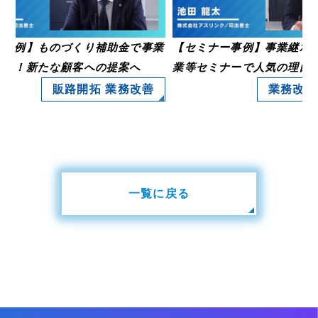
事例】ものづくり補助金で事業
【セミナー事例】事業継承・
現！新たな顧客への提案へ
業等セミナーで人気の理由と
販路開拓 業務改善
業務改善 
一覧に戻る