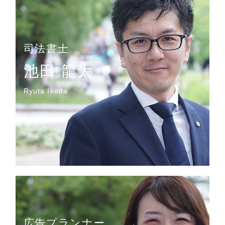
司法書士
池田 龍太
Ryuta Ikeda
広告プランナー