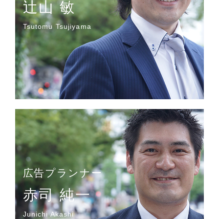
辻山 敏
Tsutomu Tsujiyama
広告プランナー
赤司 純一
Junichi Akashi