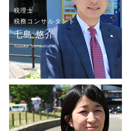
税理士
税務コンサルタント
七島 悠介
Yusuke Nanashima
税理士