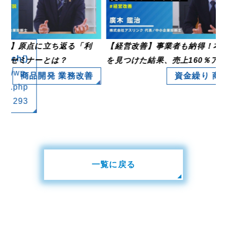
】原点に立ち返る「利
【経営改善】事業者も納得！本当の
ch()
セミナーとは？
を見つけた結果、売上160％アップ
p/wp-
商品開発 業務改善
資金繰り 商品
.php
e
293
一覧に戻る