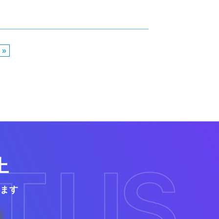
 »
上
ます