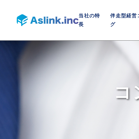
当社の特
伴走型経営
長
グ
コ