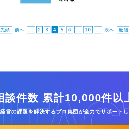
 先頭
前へ
...
2
3
4
5
6
...
10
...
次へ
最後
相談件数 累計10,000件以
業経営の課題を解決するプロ集団が全力でサポートし