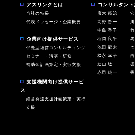
アスリンクとは
コンサルタント
当社の特長
廣木 鑑治
穴
代表メッセージ・企業概要
高野 晋一
川
中島 香子
竹
稲岡 良平
馬
企業向け提供サービス
池田 龍太
七
伴走型経営コンサルティング
松永 幸子
西
セミナー・講演・研修
辻山 敏
德
補助金計画策定・実行支援
赤司 純一
香
支援機関向け提供サービ
ス
経営発達支援計画策定・実行
支援