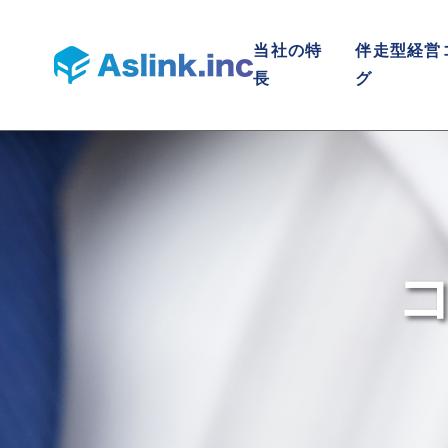
当社の特
伴走型経営
長
グ