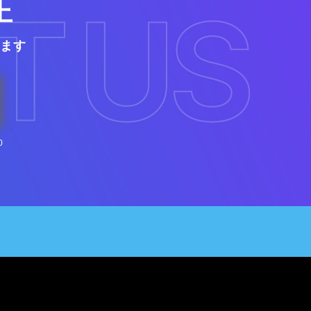
上
ます
0