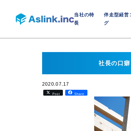
当社の特
伴走型経営
長
グ
HOME
実績
稲岡良平
社長
社長の口癖
2020.07.17
Post
Share