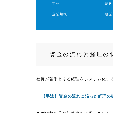
年商
約9
企業規模
従業
資金の流れと経理の
社長が苦手とする経理をシステム化す
【手法】資金の流れに沿った経理の