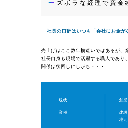
ズボラな経理で資金
社長の口癖はいつも「会社にお金が
売上げはここ数年横這いではあるが、
社長自身も現場で活躍する職人であり
関係は後回しにしがち・・・
現状
創業
業種
建設
地元