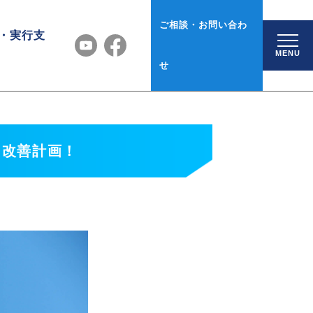
ご相談・お問い合わ
・実行支
MENU
せ
！
り改善計画！