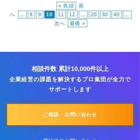
« 先頭
前
へ
...
8
9
10
11
12
...
20
30
40
...
次へ
最後 »
相談件数 累計10,000件以上
企業経営の課題を解決するプロ集団が全力で
サポートします
ご相談・お問い合わせ