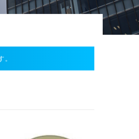
。
ます。