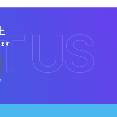
上
ます
0