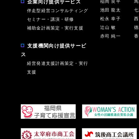
稲岡 良平
馬
企業向け提供サービス
池田 龍太
七
伴走型経営コンサルティング
松永 幸子
西
セミナー・講演・研修
辻山 敏
德
補助金計画策定・実行支援
赤司 純一
香
支援機関向け提供サービ
ス
経営発達支援計画策定・実行
支援