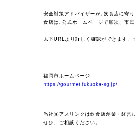
安全対策アドバイザーが､飲食店に寄
食店は､公式ホームページで順次、市
以下URLより詳しく確認ができます。
福岡市ホームページ
https://gourmet.fukuoka-sg.jp/
当社㈱アスリンクは飲食店創業・経営
せひ、ご相談ください。