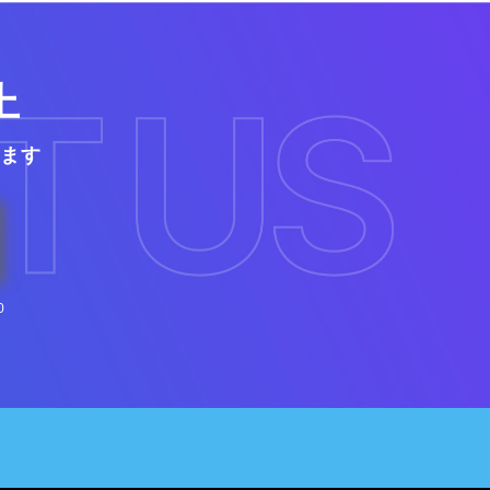
上
ます
0