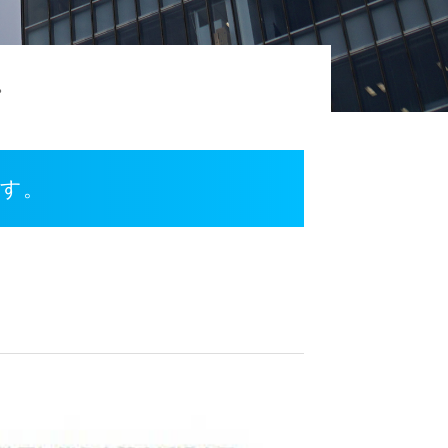
。
ます。