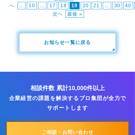
へ
...
10
...
17
18
19
20
21
...
30
40
次へ
最後 »
お知らせ一覧に戻る
相談件数 累計10,000件以上
企業経営の課題を解決するプロ集団が全力で
サポートします
ご相談・お問い合わせ